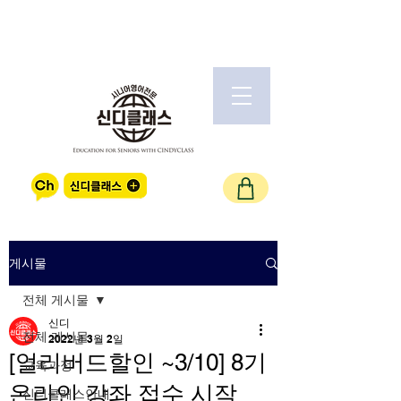
게시물
전체 게시물
신디
전체 게시물
2022년 3월 2일
[얼리버드할인 ~3/10] 8기
교육과정
온라인 강좌 접수 시작
신디클래스안내